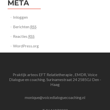
META
Inloggen
Berichten
RSS
Reacties
RSS
WordPress.org
Praktijk arteos EFT Relatietherapie , EMDR, Voice
Dialogue en coaching. Surinamestraat 24 2585GJ Den -
Haag
monique@voicedialoguecoaching.nl