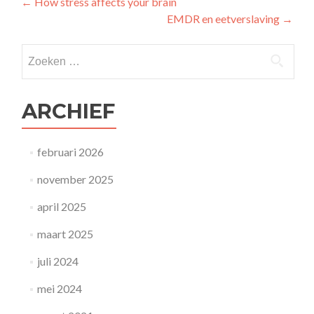
Berichtnavigatie
←
How stress affects your brain
EMDR en eetverslaving
→
Zoeken naar:
ARCHIEF
februari 2026
november 2025
april 2025
maart 2025
juli 2024
mei 2024