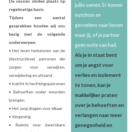
De sessies vinden plaats op
jullie samen. Er komen
regelmatige basis.
inzichten en
Tijdens een aantal
gevoelens naar boven
gesprekken houden wij ons
bezig met de volgende
waar jij, of je partner
onderwerpen:
geen notie van had.
• Het leren herkennen van de
Als je in staat bent
(destructieve) patronen die
om je angst voor
zorgen voor verwijten,
verlies en isolement
verwijdering en afstand
• Inzicht in hechtingspatronen
te tonen, kan je
• Behoeften onder woorden
makkelijker praten
brengen
over je behoeften en
• Het zorg dragen voor elkaar
verlangen naar meer
• Vergeving
genegenheid en
• Ruimte voor kwetsbare