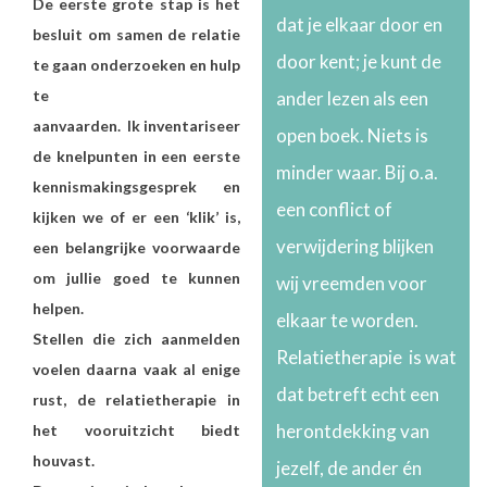
De eerste grote stap is het
dat je elkaar door en
besluit om samen de relatie
door kent; je kunt de
te gaan onderzoeken en hulp
te
ander lezen als een
aanvaarden. Ik inventariseer
open boek. Niets is
de knelpunten in een eerste
minder waar. Bij o.a.
kennismakingsgesprek en
een conflict of
kijken we of er een ‘klik’ is,
verwijdering blijken
een belangrijke voorwaarde
om jullie goed te kunnen
wij vreemden voor
helpen.
elkaar te worden.
Stellen die zich aanmelden
Relatietherapie is wat
voelen daarna vaak al enige
dat betreft echt een
rust, de relatietherapie in
herontdekking van
het vooruitzicht biedt
houvast.
jezelf, de ander én