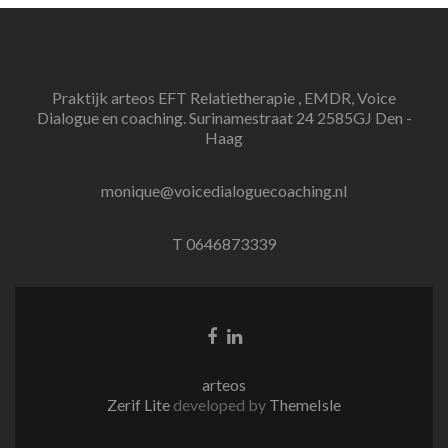
Praktijk arteos EFT Relatietherapie , EMDR, Voice
Dialogue en coaching. Surinamestraat 24 2585GJ Den -
Haag
monique@voicedialoguecoaching.nl
T 0646873339
Facebook
Linkedin
link
link
arteos
Zerif Lite
developed by
ThemeIsle