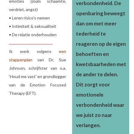
emoties (zoals schaamte,
verbondenheid. De
verdriet, angst)
openbaring beweegt
• Leren risico’s nemen
dan om met meer
• Intimiteit & seksualiteit
tederheid te
• De relatie onderhouden
………………………………….
reageren op de eigen
Ik werk volgens
een
behoeften en
stappenplan
van Dr. Sue
kwetsbaarheden met
Johnson, schrijfster van o.a.
de ander te delen.
‘Houd me vast’ en grondlegger
Dit zorgt voor
van de Emotion Focused
Therapy (EFT).
emotionele
verbondenheid waar
we juist zo naar
verlangen.