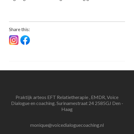
Share this:
Praktijk arteos EFT Relatietherapie , EMDR, Voice
Dialogue en coaching. Surinamestraat 24 2585GJ Den -
Haag
monique@voicedialoguecoaching.nl