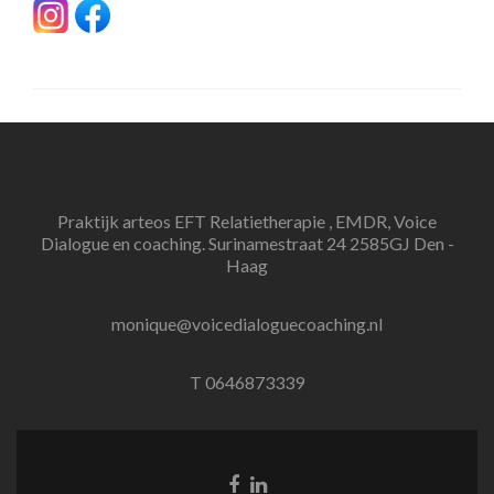
Praktijk arteos EFT Relatietherapie , EMDR, Voice
Dialogue en coaching. Surinamestraat 24 2585GJ Den -
Haag
monique@voicedialoguecoaching.nl
T 0646873339
Facebook
Linkedin