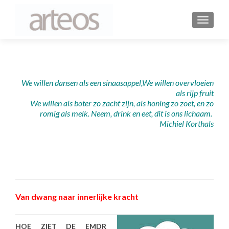
WISSEL
We
willen dansen als een sinaasappel,
We
willen overvloeien
als rijp fruit
We
willen als boter zo zacht zijn, a
ls honing zo zoet,
en zo
romig als melk.
Neem, drink en eet, dit is ons lichaam.
Michiel Korthals
emotie eten den haag therapie EMDR
Van dwang naar innerlijke kracht
HOE ZIET DE EMDR