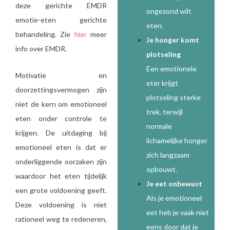
deze gerichte EMDR
ongezond wilt
emotie-eten gerichte
eten.
behandeling. Zie
hier
meer
Je honger komt
info over EMDR.
plotseling
Een emotionele
Motivatie en
eter krijgt
doorzettingsvermogen zijn
plotseling sterke
niet de kern om emotioneel
trek, terwijl
eten onder controle te
normale
krijgen. De uitdaging bij
lichamelijke honger
emotioneel eten is dat er
zich langzaam
onderliggende oorzaken zijn
opbouwt.
waardoor het eten tijdelijk
Je eet onbewust
een grote voldoening geeft.
Als je emotioneel
Deze voldoening is niet
eet heb je vaak niet
rationeel weg te redeneren,
eens door dat je