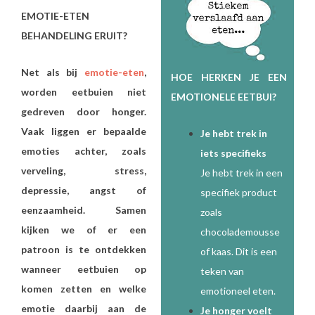
EMOTIE-ETEN
BEHANDELING ERUIT?
Net als bij
emotie-eten
,
HOE HERKEN JE EEN
worden eetbuien niet
EMOTIONELE EETBUI?
gedreven door honger.
Vaak liggen er bepaalde
Je hebt trek in
emoties achter, zoals
iets specifieks
verveling, stress,
Je hebt trek in een
depressie, angst of
specifiek product
eenzaamheid. Samen
zoals
kijken we of er een
chocolademousse
patroon is te ontdekken
of kaas. Dit is een
wanneer eetbuien op
teken van
komen zetten en welke
emotioneel eten.
emotie daarbij aan de
Je honger voelt