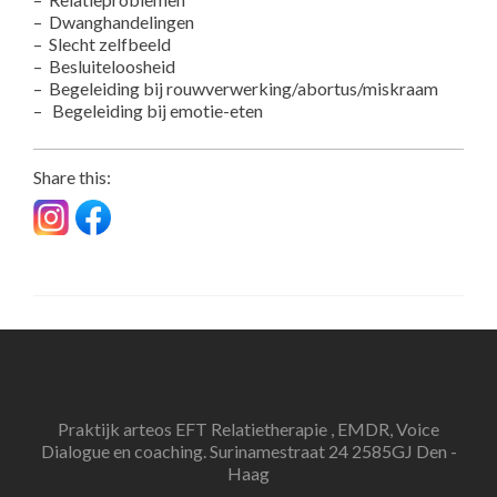
– Dwanghandelingen
– Slecht zelfbeeld
– Besluiteloosheid
– Begeleiding bij rouwverwerking/abortus/miskraam
– Begeleiding bij emotie-eten
Share this:
Praktijk arteos EFT Relatietherapie , EMDR, Voice
Dialogue en coaching. Surinamestraat 24 2585GJ Den -
Haag