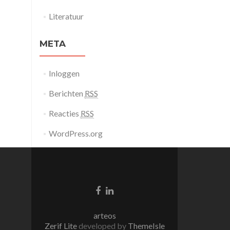
Literatuur
META
Inloggen
Berichten
RSS
Reacties
RSS
WordPress.org
Facebook
Linkedin
link
link
arteos
Zerif Lite
developed by
ThemeIsle