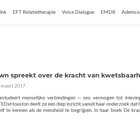
d springen
ink
EFT Relatietherapie
Voice Dialogue
EMDR
Ademco
wn spreekt over de kracht van kwetsbaarh
 maart 2017
studeert menselijke verbindingen — ons vermogen tot inleving
p TEDxHouston deelt ze een diep inzicht vanuit haar onderzoek dat 
lf te kennen als de mensheid te begrijpen. In haar boek De kra
r
Brene
wn