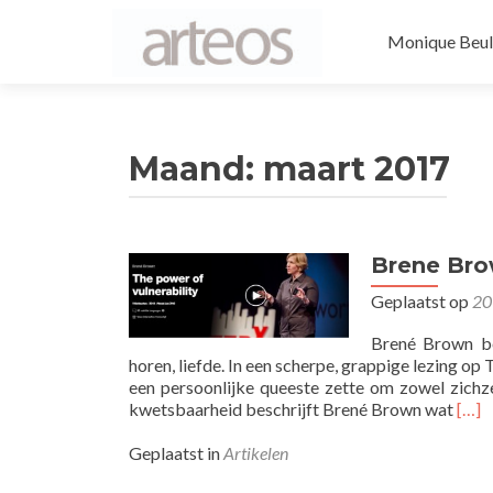
Naar de inhou
Monique Beul
Maand: maart 2017
Brene Bro
Geplaatst op
20
Brené Brown be
horen, liefde. In een scherpe, grappige lezing o
een persoonlijke queeste zette om zowel zichze
Lees
kwetsbaarheid beschrijft Brené Brown wat
[…]
mee
over
Geplaatst in
Artikelen
Bro