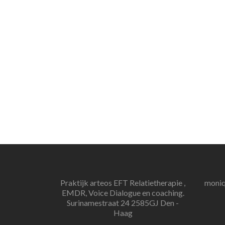
Praktijk arteos EFT Relatietherapie ,
moniq
EMDR, Voice Dialogue en coaching.
Surinamestraat 24 2585GJ Den -
Haag