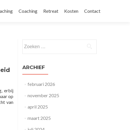
aching
Coaching
Retreat
Kosten
Contact
Zoeken naar:
ARCHIEF
eid
februari 2026
, erbij
november 2025
haar op
cht van
april 2025
maart 2025
juli 2024