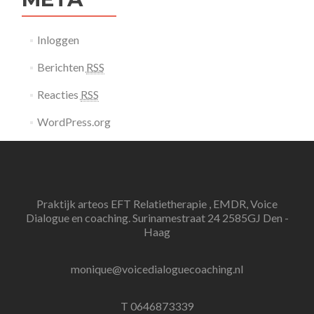
Inloggen
Berichten
RSS
Reacties
RSS
WordPress.org
Praktijk arteos EFT Relatietherapie , EMDR, Voice
Dialogue en coaching. Surinamestraat 24 2585GJ Den -
Haag
monique@voicedialoguecoaching.nl
T 0646873339