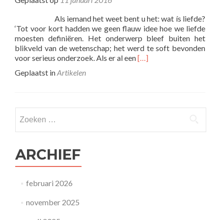
Als iemand het weet bent u het: wat ís liefde?
‘Tot voor kort hadden we geen flauw idee hoe we liefde
moesten definiëren. Het onderwerp bleef buiten het
blikveld van de wetenschap; het werd te soft bevonden
Lees
voor serieus onderzoek. Als er al een
[…]
meer
Geplaatst in
Artikelen
overInterview
met
Sue
Johnson
Zoeken naar:
ARCHIEF
februari 2026
november 2025