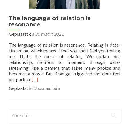
The language of relation is
resonance
Geplaatst op
30 maart 2021
The language of relation is resonance. Relating is data-
streaming, which means, I feel you and I feel you feeling
me. That’s the music of relating. We update our
relationship, moment to moment, through data-
streaming, like a camera that takes many photos and
becomes a movie. But if we get triggered and don’t feel
Lees
our partner
[…]
meer
Geplaatst in
Documentaire
overThe
language
of
relation
Zoeken naar:
is
resonance