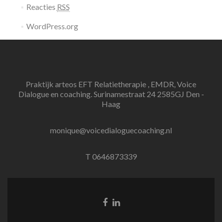
Reacties
RSS
WordPress.org
Praktijk arteos EFT Relatietherapie , EMDR, Voice
Dialogue en coaching. Surinamestraat 24 2585GJ Den -
Haag
monique@voicedialoguecoaching.nl
T 0646873339
Facebook
Linkedin
link
link