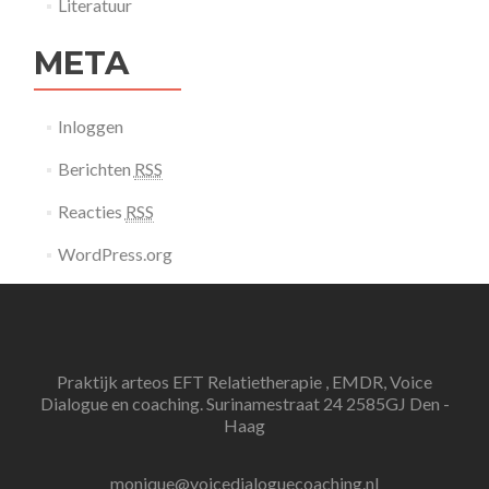
Literatuur
META
Inloggen
Berichten
RSS
Reacties
RSS
WordPress.org
Praktijk arteos EFT Relatietherapie , EMDR, Voice
Dialogue en coaching. Surinamestraat 24 2585GJ Den -
Haag
monique@voicedialoguecoaching.nl