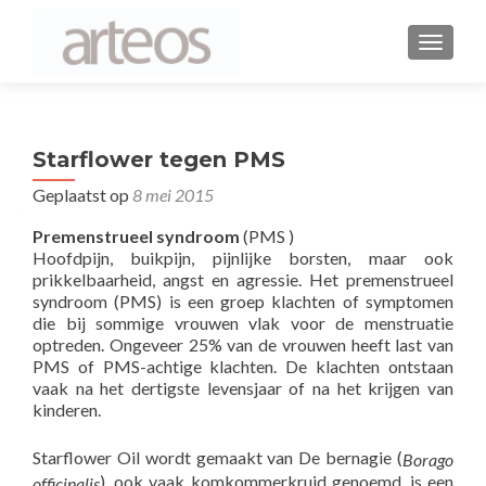
WISSEL
Starflower tegen PMS
Geplaatst op
8 mei 2015
Premenstrueel syndroom
(PMS )
Hoofdpijn, buikpijn, pijnlijke borsten, maar ook
prikkelbaarheid, angst en agressie. Het premenstrueel
syndroom (PMS) is een groep klachten of symptomen
die bij sommige vrouwen vlak voor de menstruatie
optreden. Ongeveer 25% van de vrouwen heeft last van
PMS of PMS-achtige klachten. De klachten ontstaan
vaak na het dertigste levensjaar of na het krijgen van
kinderen.
Starflower Oil wordt gemaakt van De bernagie (
Borago
), ook vaak komkommerkruid genoemd, is een
officinalis