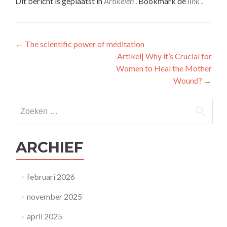
Dit bericht is geplaatst in
Artikelen
. Bookmark de
link
.
Berichtnavigatie
←
The scientific power of meditation
Artikel| Why it’s Crucial for
Women to Heal the Mother
Wound?
→
Zoeken naar:
ARCHIEF
februari 2026
november 2025
april 2025